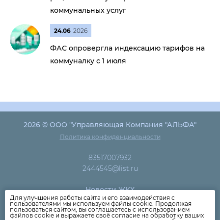
коммунальных услуг
24.06
2026
ФАС опровергла индексацию тарифов на
коммуналку с 1 июля
2026 © ООО "Управляющая Компания "АЛЬФА"
Политика конфиденциальности
83517007932
2444545@list.ru
Новости ЖКХ
Для улучшения работы сайта и его взаимодействия с
Новости компании
пользователями мы используем файлы cookie. Продолжая
пользоваться сайтом, вы соглашаетесь с использованием
Как оплатить
файлов cookie и выражаете своё согласие на обработку ваших