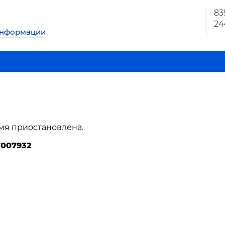
83
24
информации
мя приостановлена.
7007932