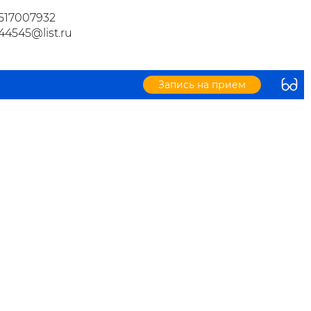
517007932
44545@list.ru
Запись на прием