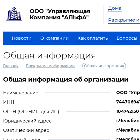
Дома
ООО "Управляющая
Компания "АЛЬФА"
Раскрытие 
Новости
О компании
Как оплатить
Вопросы
Общая информация
—
—
Главная
Раскрытие информации
Общая информация
Общая информация об организации
ООО "Упр
Наименование
74470694
ИНН
104742150
ОГРН (ОГРНИП для ИП)
г.Челябин
Юридический адрес
г.Челябин
Фактический адрес
г.Челябин
Почтовый адрес