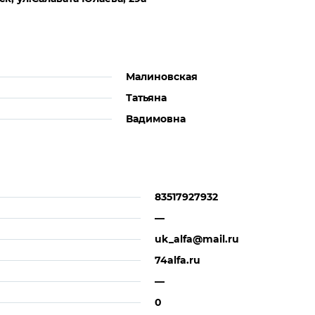
Малиновская
Татьяна
Вадимовна
83517927932
—
uk_alfa@mail.ru
74alfa.ru
—
0