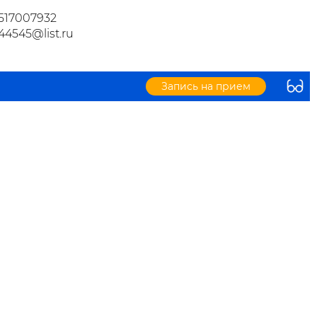
517007932
44545@list.ru
Запись на прием