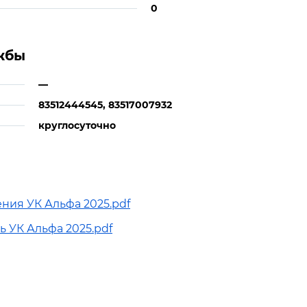
0
жбы
—
83512444545, 83517007932
круглосуточно
ия УК Альфа 2025.pdf
 УК Альфа 2025.pdf