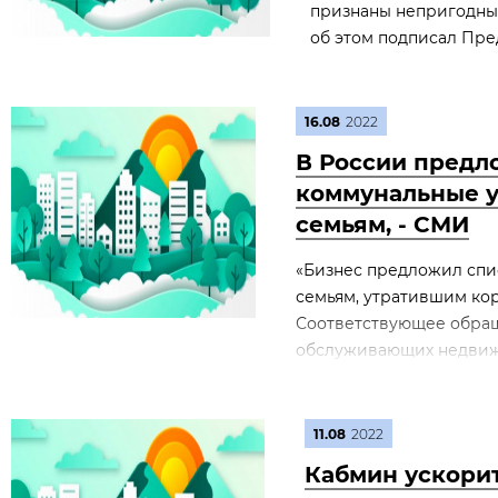
признаны непригодным
об этом подписал Пре
16.08
2022
В России предл
коммунальные у
семьям, - СМИ
«Бизнес предложил спи
семьям, утратившим ко
Соответствующее обращ
обслуживающих недвижим
11.08
2022
Кабмин ускори