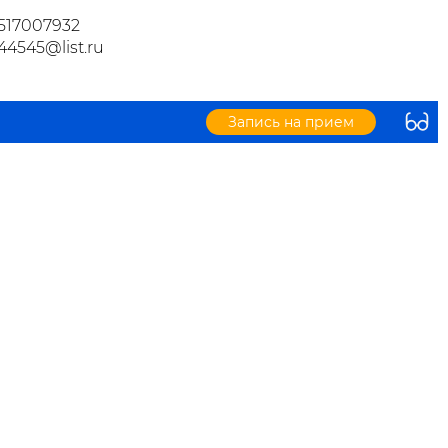
517007932
44545@list.ru
Запись на прием