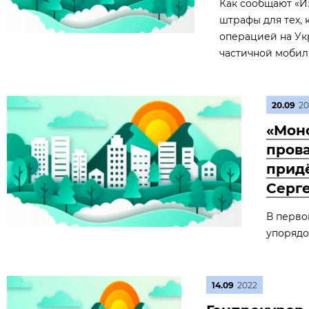
Как сообщают «И
штрафы для тех,
операцией на Укр
частичной мобил
20.09
20
«Мон
пров
придё
Серг
В перво
упорядо
14.09
2022