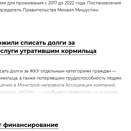
и для проживания с 2017 до 2022 года. Постановления
дседатель Правительства Михаил Мишустин.
ожили списать долги за
слуги утратившим кормильца
сать долги за ЖКУ отдельным категориям граждан —
рмильца, а также потерявшим трудоспособность людям.
ение в Минстрой направила Ассоциация компаний,
ость (АКОН)» , — сообщают «Известия» со ссылкой...
т финансирование