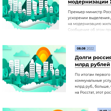
модернизации 
Премьер-министр Рос
ускорении выделения 
на модернизацию жили
Сообщение об этом пре
08.08
2022
Долги россия
млрд рублей
По итогам первого
коммунальные услуг
млрд руб., больше,
на Росстат, этот ро