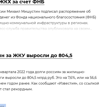
ЖКХ за счет ФНБ
сии Михаил Мишустин подписал распоряжение об
денег из Фонда национального благосостояния (ФНБ)
щно-коммунальной инфраструктуры в регионах.
сс-служба правительства опубликовала на своем...
н за ЖКУ выросли до 804,5
 квартала 2022 года долги россиян за жилищно-
и выросли до 804,5 млрд руб. Это на 7,6%, или на 56,6
 чем годом ранее. Как сообщают «Известия», со ссылкой
ст стал рекордным.