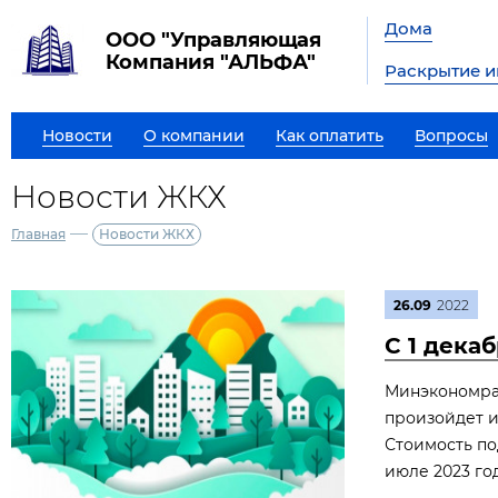
Дома
ООО "Управляющая
Компания "АЛЬФА"
Раскрытие 
Новости
О компании
Как оплатить
Вопросы
Новости ЖКХ
—
Главная
Новости ЖКХ
26.09
2022
С 1 дека
Минэкономраз
произойдет и
Стоимость п
июле 2023 год