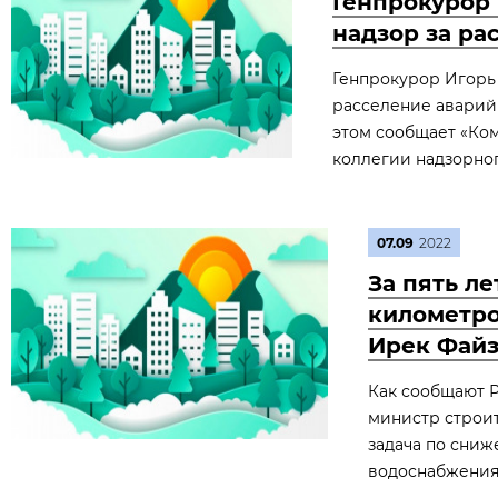
Генпрокурор 
надзор за ра
Генпрокурор Игорь
расселение аварийн
этом сообщает «Ком
коллегии надзорног
07.09
2022
За пять ле
километро
Ирек Фай
Как сообщают 
министр строит
задача по сниж
водоснабжения