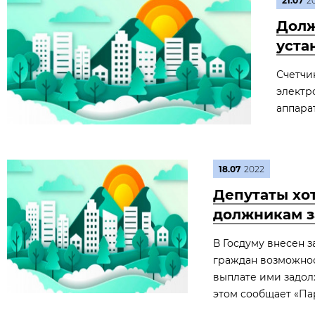
21.07
2
Долж
уста
Счетчи
электр
аппарат
18.07
2022
Депутаты хо
должникам 
В Госдуму внесен 
граждан возможнос
выплате ими задол
этом сообщает «Пар