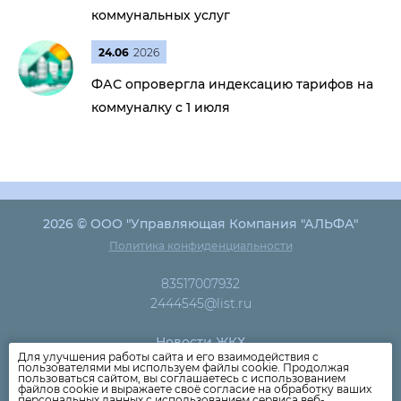
коммунальных услуг
24.06
2026
ФАС опровергла индексацию тарифов на
коммуналку с 1 июля
2026 © ООО "Управляющая Компания "АЛЬФА"
Политика конфиденциальности
83517007932
2444545@list.ru
Новости ЖКХ
Для улучшения работы сайта и его взаимодействия с
Новости компании
пользователями мы используем файлы cookie. Продолжая
пользоваться сайтом, вы соглашаетесь с использованием
Как оплатить
файлов cookie и выражаете своё согласие на обработку ваших
персональных данных с использованием сервиса веб-